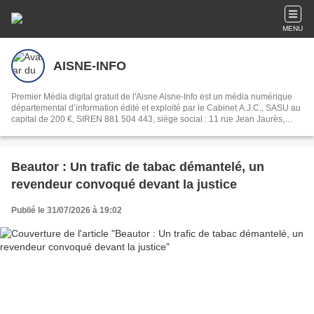
MENU
AISNE-INFO
Premier Média digital gratuit de l'Aisne Aisne-Info est un média numérique
départemental d’information édité et exploité par le Cabinet A.J.C., SASU au
capital de 200 €, SIREN 881 504 443, siège social : 11 rue Jean Jaurès,
02000 Chambry, ISSN 2270-3659, propose actualités locales, informations
départementales et espaces publicitaires pour les entreprises, associations
et collectivités.
Beautor : Un trafic de tabac démantelé, un
revendeur convoqué devant la justice
Publié le 31/07/2026 à 19:02