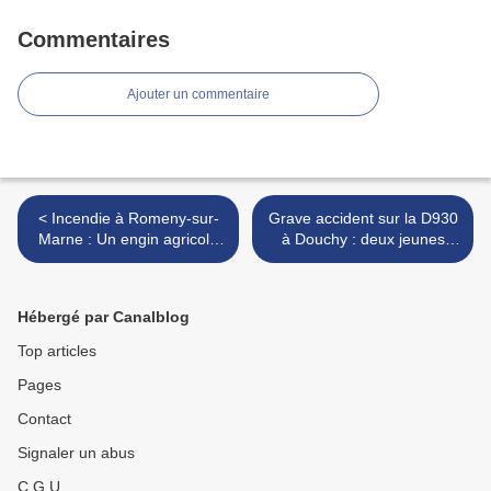
Commentaires
Ajouter un commentaire
< Incendie à Romeny-sur-
Grave accident sur la D930
Marne : Un engin agricole
à Douchy : deux jeunes
prend feu et endommage
hommes décèdent dans
une habitation
une collision >
Hébergé par Canalblog
Top articles
Pages
Contact
Signaler un abus
C.G.U.