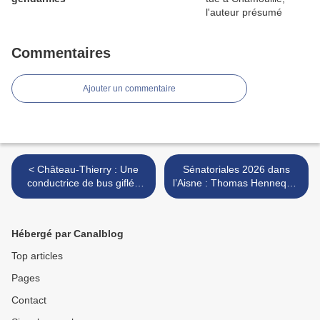
Commentaires
Ajouter un commentaire
< Château-Thierry : Une
Sénatoriales 2026 dans
conductrice de bus giflée
l’Aisne : Thomas Hennequin
après avoir demandé à une
renonce à une candidature
voyageuse sans titre de
et réaffirme son
transport de descendre
engagement local >
Hébergé par Canalblog
Top articles
Pages
Contact