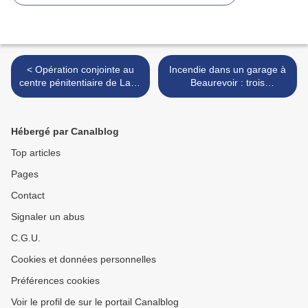
< Opération conjointe au
Incendie dans un garage à
centre pénitentiaire de Laon
Beaurevoir : trois
: Une fouille pour prévenir
personnes hospitalisées
l’introduction de stupéfiants
après avoir été
incommodées par les
Hébergé par Canalblog
fumées >
Top articles
Pages
Contact
Signaler un abus
C.G.U.
Cookies et données personnelles
Préférences cookies
Voir le profil de sur le portail Canalblog