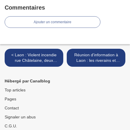
Commentaires
Ajouter un commentaire
< Laon : Violent incendie
Réunion d'information à
rue Châtelaine, deux
Laon : les riverains et
sapeurs-pompiers portés
commerçants informés des
disparus après un
suites du sinistre >
effondrement
Hébergé par Canalblog
Top articles
Pages
Contact
Signaler un abus
C.G.U.