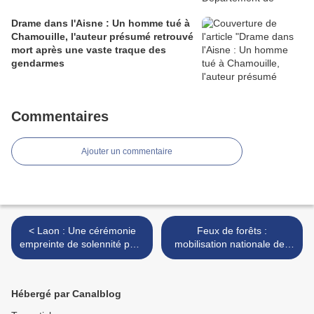
Drame dans l'Aisne : Un homme tué à
Chamouille, l'auteur présumé retrouvé
mort après une vaste traque des
gendarmes
Commentaires
Ajouter un commentaire
< Laon : Une cérémonie
Feux de forêts :
empreinte de solennité pour
mobilisation nationale des
la Journée de la Police
secours, les sapeurs-
nationale
pompiers de l’Aisne
engagés en renfort dans le
Hébergé par Canalblog
sud du pays >