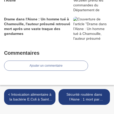
l'Aisne
Drame dans l'Aisne : Un homme tué à
Chamouille, l'auteur présumé retrouvé
mort après une vaste traque des
gendarmes
Commentaires
Ajouter un commentaire
< Intoxication alimentaire à
Sécurité routière dans
la bactérie E.Coli à Saint-
l’Aisne : 1 mort par
Quentin : Une information
semaine, les autorités tirent
judiciaire ouverte pour
une nouvelle fois la sirène
homicide involontaire
d’alarme >