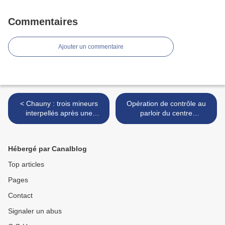
Commentaires
Ajouter un commentaire
< Chauny : trois mineurs
Opération de contrôle au
interpellés après une
parloir du centre
tentative de braquage
pénitentiaire de Laon, une
avortée à la boutique
femme interpellée avec de
Orange
la résine de cannabis >
Hébergé par Canalblog
Top articles
Pages
Contact
Signaler un abus