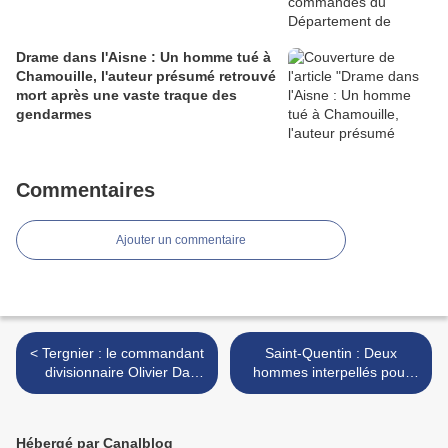
Drame dans l'Aisne : Un homme tué à
Chamouille, l'auteur présumé retrouvé
mort après une vaste traque des
gendarmes
Commentaires
Ajouter un commentaire
< Tergnier : le commandant
Saint-Quentin : Deux
divisionnaire Olivier Da
hommes interpellés pour
Silva officiellement installé à
tentative d’obtention de
la tête du commissariat
médicaments avec une
fausse ordonnance >
Hébergé par Canalblog