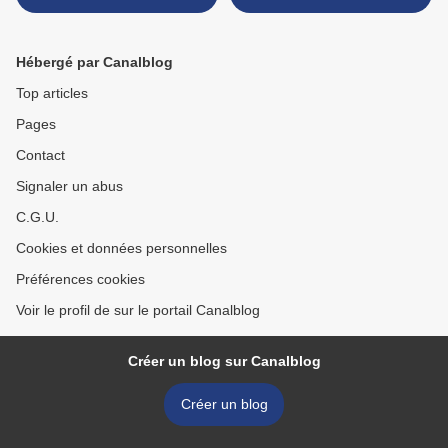
Une femme blessée, un
garantir la sécurité et la
homme porté disparu
santé publiques dans
l’Aisne >
Hébergé par Canalblog
Top articles
Pages
Contact
Signaler un abus
C.G.U.
Cookies et données personnelles
Préférences cookies
Voir le profil de sur le portail Canalblog
Créer un blog sur Canalblog
Créer un blog