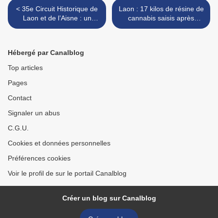
< 35e Circuit Historique de
Laon : 17 kilos de résine de
Laon et de l’Aisne : un
cannabis saisis après
week-end de Pentecôte
plusieurs mois d'enquête
placé sous le signe de la
dans le quartier
passion automobile
Champagne >
Hébergé par Canalblog
Top articles
Pages
Contact
Signaler un abus
C.G.U.
Cookies et données personnelles
Préférences cookies
Voir le profil de sur le portail Canalblog
Créer un blog sur Canalblog