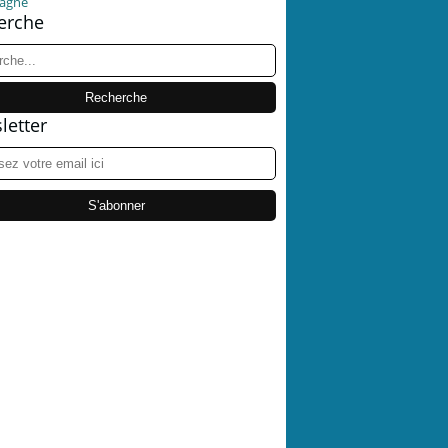
agne
erche
letter