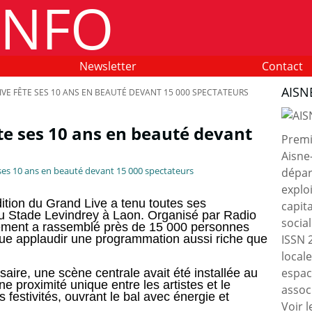
Newsletter
Contact
AISN
LIVE FÊTE SES 10 ANS EN BEAUTÉ DEVANT 15 000 SPECTATEURS
ête ses 10 ans en beauté devant
Premie
Aisne
dépar
exploi
dition du Grand Live a tenu toutes ses
capit
u Stade Levindrey à Laon. Organisé par Radio
socia
énement a rassemblé près de 15 000 personnes
ue applaudir une programmation aussi riche que
ISSN 
local
espac
aire, une scène centrale avait été installée au
e proximité unique entre les artistes et le
associ
s festivités, ouvrant le bal avec énergie et
Voir l