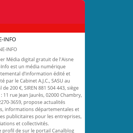
E-INFO
r Média digital gratuit de l'Aisne
-Info est un média numérique
temental d’information édité et
té par le Cabinet A.J.C., SASU au
al de 200 €, SIREN 881 504 443, siège
l : 11 rue Jean Jaurès, 02000 Chambry,
2270-3659, propose actualités
es, informations départementales et
es publicitaires pour les entreprises,
ations et collectivités.
e profil de
sur le portail Canalblog