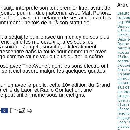
Artic
suite interprété son tout premier titre, avant de
a soirée pour un duo inattendu avec Matt Pokora.
Beautor
isé la foule avec un mélange de ses anciens tubes
convoqu
La préf
nfirmant une fois de plus son statut de
Démocra
d'Euro
Pierre
t a séduit le public avec un medley de ses plus
Départ
a enchaîné les morceaux phares sous les
Drame d
 soirée : Jungeli, survolté, a littéralement
l'auteu
 à descendre dans la foule pour communier avec
traque
e comme s’il ne voulait plus quitter la scène.
45 élus
contre 
à Couv
ose avec The Avener, dont les sons électro ont
Aisne :
nse à ciel ouvert, malgré les quelques gouttes
un plan
après 2
Rassemb
nion avec le public, cette 10ᵉ édition du Grand
élus de
a Ville de Laon et Radio Contact ont une
de réqu
e peut briller même sous un ciel gris.
Orages 
foyers p
à Laon
Sénator
0
renonce
engage
Laon : 
plusieu