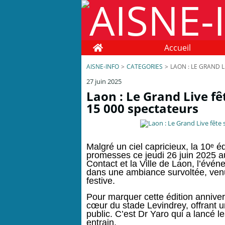
Home
Accueil
AISNE-INFO
>
CATEGORIES
>
LAON : LE GRAND 
27 juin 2025
Laon : Le Grand Live f
15 000 spectateurs
Malgré un ciel capricieux, la 10ᵉ é
promesses ce jeudi 26 juin 2025 a
Contact et la Ville de Laon, l’év
dans une ambiance survoltée, ven
festive.
Pour marquer cette édition annivers
cœur du stade Levindrey, offrant un
public. C’est Dr Yaro qui a lancé le
entrain.