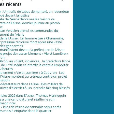
les récents
 : Un trafic de tabac démantelé, un revendeur
é devant la justice
ète de l'Aisne découvre les trésors du
te de l'Aisne, dernier journal au plomb
pe
-Jean Verzelen prend les commandes du
ement de l'Aisne
ans l'Aisne : Un homme tué à Chamouille,
r présumé retrouvé mort après une vaste
 des gendarmes
 manifestent devant la préfecture de l’Aisne
le projet de rassemblement « Vie et Lumière »
ron
 Alcool au volant, violences… la préfecture lance
 de lutte inédit et interdit la vente à emporter
2 heures
lement « Vie et Lumière » à Couvron : Les
 l'Aisne montent au créneau contre un projet
isition
dévastateurs dans l'Aisne : Des milliers de
rivés d'électricité, un incendie fait cinq blessés
iales 2026 dans l’Aisne : Thomas Hennequin
 à une candidature et réaffirme son
ment local
17 kilos de résine de cannabis saisis après
rs mois d'enquête dans le quartier