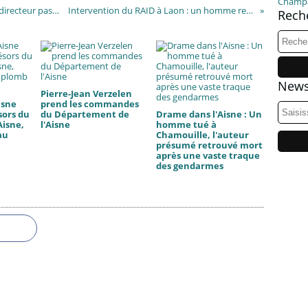
Champ
José Bertheau-Agapito tire sa révérence : un directeur pas comme les autres quitte la prison de Laon pour une retraite bien méritée
Intervention du RAID à Laon : un homme retranché dans son appartement maîtrisé en fin d’après-midi
Rech
News
Pierre-Jean Verzelen
isne
prend les commandes
sors du
du Département de
Drame dans l'Aisne : Un
Aisne,
l'Aisne
homme tué à
au
Chamouille, l'auteur
présumé retrouvé mort
après une vaste traque
des gendarmes