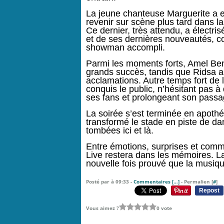
La jeune chanteuse Marguerite a en
revenir sur scène plus tard dans l
Ce dernier, très attendu, a électr
et de ses dernières nouveautés, co
showman accompli.
Parmi les moments forts, Amel Ben
grands succès, tandis que Ridsa 
acclamations. Autre temps fort de la
conquis le public, n’hésitant pas
ses fans et prolongeant son passag
La soirée s’est terminée en apothé
transformé le stade en piste de da
tombées ici et là.
Entre émotions, surprises et commu
Live restera dans les mémoires. L
nouvelle fois prouvé que la musiqu
Posté par à 09:33 -
Commentaires [
…
]
- Permalien [
#
]
Repost
Vous aimez ?
0 vote