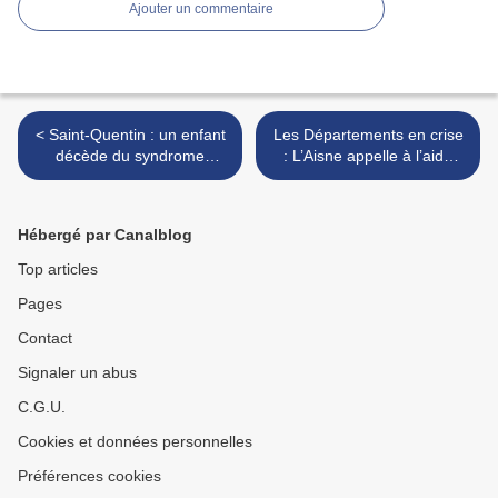
Ajouter un commentaire
< Saint-Quentin : un enfant
Les Départements en crise
décède du syndrome
: L’Aisne appelle à l’aide
hémolytique et urémique,
face à des charges
six autres cas en cours
insoutenables >
d’investigation
Hébergé par Canalblog
Top articles
Pages
Contact
Signaler un abus
C.G.U.
Cookies et données personnelles
Préférences cookies