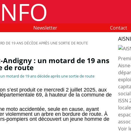
Newsletter
Contact
AISN
RD DE 19 ANS DÉCÈDE APRÈS UNE SORTIE DE ROUTE
Premie
-Andigny : un motard de 19 ans
Aisne
e de route
dépar
exploi
capit
on s’est produit ce mercredi 2 juillet 2025, aux
socia
e départementale 69, à hauteur de la commune de
ISSN 
local
une moto accidentée, seule en cause, ayant
ter violemment un arbre en bordure de route. À
espac
apeurs-pompiers ont découvert un jeune homme de
associ
Voir l