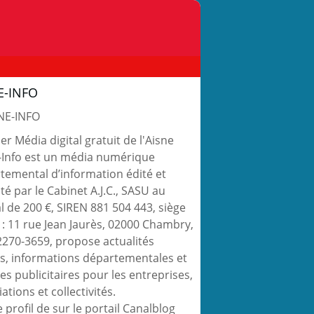
E-INFO
r Média digital gratuit de l'Aisne
-Info est un média numérique
temental d’information édité et
té par le Cabinet A.J.C., SASU au
al de 200 €, SIREN 881 504 443, siège
l : 11 rue Jean Jaurès, 02000 Chambry,
2270-3659, propose actualités
es, informations départementales et
es publicitaires pour les entreprises,
ations et collectivités.
e profil de
sur le portail Canalblog