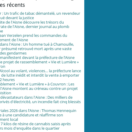
les récents
 : Un trafic de tabac démantelé, un revendeur
é devant la justice
ète de l'Aisne découvre les trésors du
te de l'Aisne, dernier journal au plomb
pe
-Jean Verzelen prend les commandes du
ement de l'Aisne
ans l'Aisne : Un homme tué à Chamouille,
r présumé retrouvé mort après une vaste
 des gendarmes
 manifestent devant la préfecture de l’Aisne
le projet de rassemblement « Vie et Lumière »
ron
 Alcool au volant, violences… la préfecture lance
 de lutte inédit et interdit la vente à emporter
2 heures
lement « Vie et Lumière » à Couvron : Les
 l'Aisne montent au créneau contre un projet
isition
dévastateurs dans l'Aisne : Des milliers de
rivés d'électricité, un incendie fait cinq blessés
iales 2026 dans l’Aisne : Thomas Hennequin
 à une candidature et réaffirme son
ment local
17 kilos de résine de cannabis saisis après
rs mois d'enquête dans le quartier