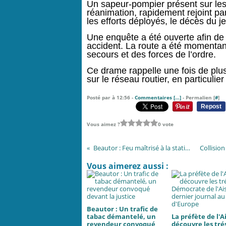
Un sapeur-pompier présent sur les
réanimation, rapidement rejoint 
les efforts déployés, le décès du 
Une enquête a été ouverte afin de
accident. La route a été momentan
secours et des forces de l’ordre.
Ce drame rappelle une fois de plus
sur le réseau routier, en particulie
Posté par à 12:56 -
Commentaires [
…
]
- Permalien [
#
]
Repost
Vous aimez ?
0 vote
Beautor : Feu maîtrisé à la station électrique
Vous aimerez aussi :
Beautor : Un trafic de
tabac démantelé, un
La préfète de l'A
revendeur convoqué
découvre les tré