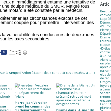
 lieux a immédiatement entamé une tentative de
Artic
par une équipe médicale du SMUR. Malgré tous
jeune motard a été constaté par le médecin.
Beautor
convoqu
 déterminer les circonstances exactes de cet
La préf
ément coupée pour permettre l’intervention des
Démocra
d'Euro
Pierre
Départ
 la vulnérabilité des conducteurs de deux-roues
Drame d
r sur les axes secondaires.
l'auteu
traque
45 élus
contre 
0
à Couv
Aisne :
un plan
après 2
Rassemb
Collision sur la rampe d’Ardon à Laon : deux conductrices blessées, la circulation interrompue
élus de
de réqu
Orages 
foyers p
à Laon
Sénator
renonce
engage
Pierre-Jean Verzelen
Laon : 
isne
prend les commandes
plusieu
sors du
du Département de
Drame dans l'Aisne : Un