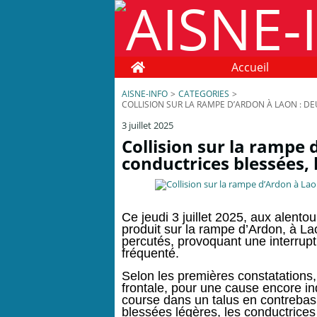
Home
Accueil
AISNE-INFO
>
CATEGORIES
>
COLLISION SUR LA RAMPE D’ARDON À LAON : D
3 juillet 2025
Collision sur la rampe 
conductrices blessées, 
Ce jeudi 3 juillet 2025, aux alentou
produit sur la rampe d’Ardon, à L
percutés, provoquant une interrupti
fréquenté.
Selon les premières constatations, 
frontale, pour une cause encore in
course dans un talus en contrebas.
blessées légères, les conductrices