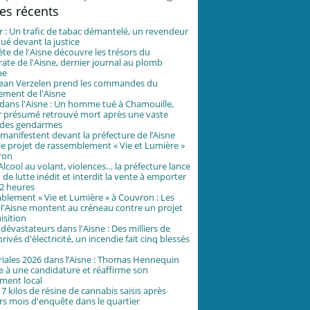
les récents
 : Un trafic de tabac démantelé, un revendeur
é devant la justice
ète de l'Aisne découvre les trésors du
te de l'Aisne, dernier journal au plomb
pe
-Jean Verzelen prend les commandes du
ement de l'Aisne
ans l'Aisne : Un homme tué à Chamouille,
r présumé retrouvé mort après une vaste
 des gendarmes
 manifestent devant la préfecture de l’Aisne
le projet de rassemblement « Vie et Lumière »
ron
 Alcool au volant, violences… la préfecture lance
 de lutte inédit et interdit la vente à emporter
2 heures
lement « Vie et Lumière » à Couvron : Les
 l'Aisne montent au créneau contre un projet
isition
dévastateurs dans l'Aisne : Des milliers de
rivés d'électricité, un incendie fait cinq blessés
iales 2026 dans l’Aisne : Thomas Hennequin
 à une candidature et réaffirme son
ment local
17 kilos de résine de cannabis saisis après
rs mois d'enquête dans le quartier