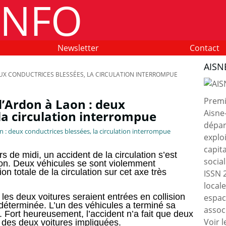
Newsletter
Contact
AISN
EUX CONDUCTRICES BLESSÉES, LA CIRCULATION INTERROMPUE
Premie
d’Ardon à Laon : deux
Aisne
la circulation interrompue
dépar
exploi
capit
rs de midi, un accident de la circulation s’est
socia
aon. Deux véhicules se sont violemment
on totale de la circulation sur cet axe très
ISSN 
local
les deux voitures seraient entrées en collision
espac
déterminée. L’un des véhicules a terminé sa
associ
 Fort heureusement, l’accident n’a fait que deux
Voir l
 des deux voitures impliquées.