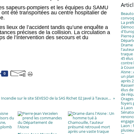
Artic
es sapeurs-pompiers et les équipes du SAMU
i ont été transportées au centre hospitalier de
Beautor
e.
convoqu
La préf
les lieux de l’accident tandis qu’une enquête a
Démocra
d'Euro
tances précises de la collision. La circulation a
Pierre
s de l’intervention des secours et du
Départ
Drame d
l'auteu
traque
45 élus
contre 
à Couv
Aisne :
0
un plan
après 2
Rassemb
élus de
de réqu
Incendie sur le site SEVESO de la SAS Richet 02 Javel à Tavaux-et-Pontséricourt : une intervention rapide a permis d’éviter le pire
Orages 
foyers p
à Laon
Sénator
renonce
engage
Laon : 
plusieu