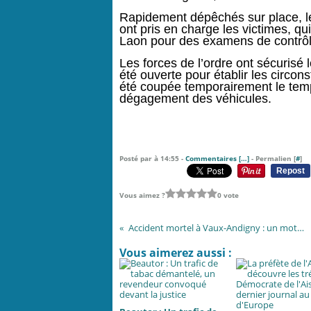
Rapidement dépêchés sur place, l
ont pris en charge les victimes, qu
Laon pour des examens de contrôl
Les forces de l’ordre ont sécurisé 
été ouverte pour établir les circons
été coupée temporairement le temp
dégagement des véhicules.
Posté par à 14:55 -
Commentaires [
…
]
- Permalien [
#
]
Repost
Vous aimez ?
0 vote
Accident mortel à Vaux-Andigny : un motard de 19 ans décède après une sortie de route
Vous aimerez aussi :