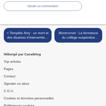
Ajouter un commentaire
< Tempête Amy : un mort et
Montcornet : La fermeture
des dizaines d’interventions
du collège suspendue
dans l’Aisne
après de vives réactions >
Hébergé par Canalblog
Top articles
Pages
Contact
Signaler un abus
C.G.U.
Cookies et données personnelles
Préférences cookies