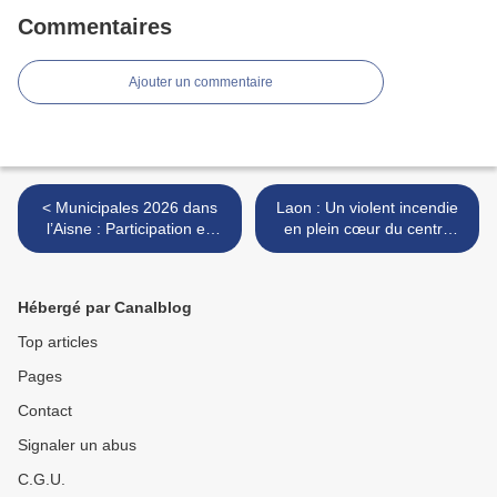
Commentaires
Ajouter un commentaire
< Municipales 2026 dans
Laon : Un violent incendie
l’Aisne : Participation en
en plein cœur du centre
hausse, bascules majeures
historique, une personne
et confirmations au second
hospitalisée >
tour
Hébergé par Canalblog
Top articles
Pages
Contact
Signaler un abus
C.G.U.