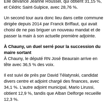
Elle devance
Jeanne Roussel
, qui obtient
31,15 %
,
et
Cédric Saint-Sulpice
, avec
28,76 %
.
Un second tour aura donc lieu dans cette commune
dirigée depuis 2014 par
Franck Briffaut
, qui avait
choisi de ne pas briguer un nouveau mandat et de
passer la main à son actuelle première adjointe.
À Chauny, un duel serré pour la succession du
maire sortant
À
Chauny
, le député RN
José Beaurain
arrive en
tête avec
36,5 % des voix
.
Il est suivi de près par
David Télatynski
, candidat
divers centre et adjoint chargé des finances, avec
34,1 %
. L’autre adjoint municipal,
Mario Lirussi
,
obtient
12,9 %
, tandis que
Alban Delforge
recueille
12,3 %
.