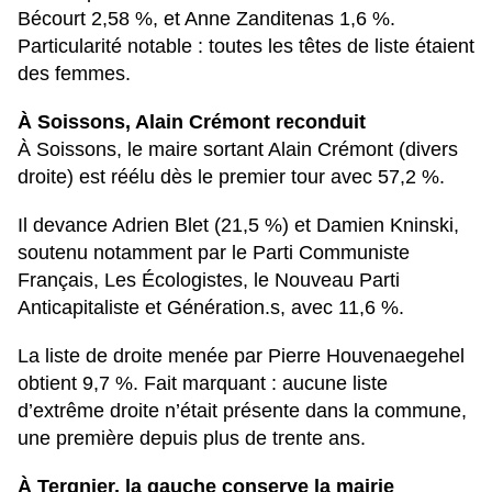
Bécourt
2,58 %
, et
Anne Zanditenas
1,6 %
.
Particularité notable : toutes les têtes de liste étaient
des femmes.
À Soissons, Alain Crémont reconduit
À
Soissons
, le maire sortant
Alain Crémont
(divers
droite) est réélu dès le premier tour avec
57,2 %
.
Il devance
Adrien Blet
(
21,5 %
) et
Damien Kninski
,
soutenu notamment par le
Parti Communiste
Français
,
Les Écologistes
, le
Nouveau Parti
Anticapitaliste
et
Génération.s
, avec
11,6 %
.
La liste de droite menée par
Pierre Houvenaegehel
obtient
9,7 %
. Fait marquant : aucune liste
d’extrême droite n’était présente dans la commune,
une première depuis plus de trente ans.
À Tergnier, la gauche conserve la mairie