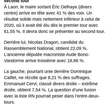
second tour
À
Laon
, le maire sortant
Éric Delhaye
(divers
centre) arrive en tête avec
41 % des voix
. Un
résultat solide mais nettement inférieur à celui de
2020, où il avait été élu dès le premier tour avec
61,55 %
. Il devra donc se présenter au second tour.
Derrière lui,
Nicolas Dragon
, candidat du
Rassemblement National
, obtient
22,09 %
.
L’ancienne députée macroniste
Aude Bono-
Vandorme
arrive troisième avec
18,86 %
.
La gauche, pourtant unie derrière
Dominique
Caillet
, ne récolte que
8,21 %
des suffrages.
Emmanuel Cervi
, classé divers droite – extrême
droite, obtient
7,54 %
. La question d’une fusion
avec la liste RN pourrait peser dans l’entre-deux-
tours.