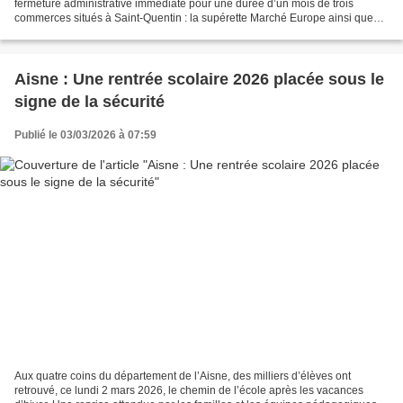
fermeture administrative immédiate pour une durée d’un mois de trois
commerces situés à Saint-Quentin : la supérette Marché Europe ainsi que
deux barber shops, Donga Coiffure et Les...
Aisne : Une rentrée scolaire 2026 placée sous le
signe de la sécurité
Publié le 03/03/2026 à 07:59
Aux quatre coins du département de l’Aisne, des milliers d’élèves ont
retrouvé, ce lundi 2 mars 2026, le chemin de l’école après les vacances